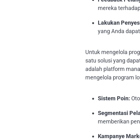
mereka terhadap 
Lakukan Penyes
yang Anda dapat
Untuk mengelola progr
satu solusi yang dap
adalah platform man
mengelola program loya
Sistem Poin:
Oto
Segmentasi Pel
memberikan pena
Kampanye Marke