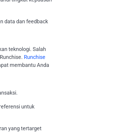
an data dan feedback
an teknologi. Salah
 Runchise.
Runchise
dapat membantu Anda
ansaksi.
eferensi untuk
n yang tertarget