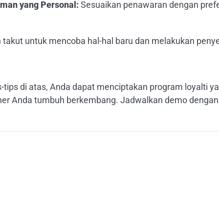
man yang Personal:
Sesuaikan penawaran dengan prefe
takut untuk mencoba hal-hal baru dan melakukan peny
-tips di atas, Anda dapat menciptakan program loyalti y
iner Anda tumbuh berkembang. Jadwalkan demo dengan