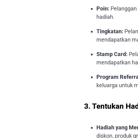
Poin:
Pelanggan 
hadiah.
Tingkatan:
Pelan
mendapatkan manf
Stamp Card:
Pel
mendapatkan had
Program Referra
keluarga untuk m
3. Tentukan Had
Hadiah yang Men
diskon, produk gr