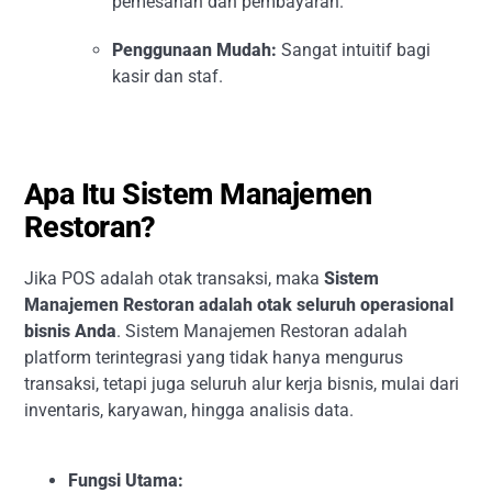
pemesanan dan pembayaran.
Penggunaan Mudah:
Sangat intuitif bagi
kasir dan staf.
Apa Itu Sistem Manajemen
Restoran?
Jika POS adalah otak transaksi, maka
Sistem
Manajemen Restoran adalah otak seluruh operasional
bisnis Anda
. Sistem Manajemen Restoran adalah
platform terintegrasi yang tidak hanya mengurus
transaksi, tetapi juga seluruh alur kerja bisnis, mulai dari
inventaris, karyawan, hingga analisis data.
Fungsi Utama: