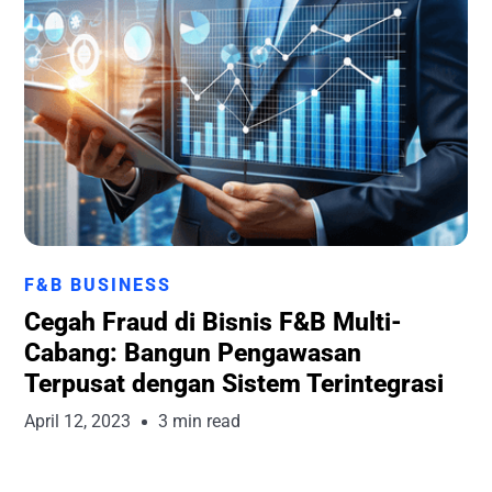
Runchise Team
F&B BUSINESS
Cegah Fraud di Bisnis F&B Multi-
Cabang: Bangun Pengawasan
Terpusat dengan Sistem Terintegrasi
April 12, 2023
3 min read