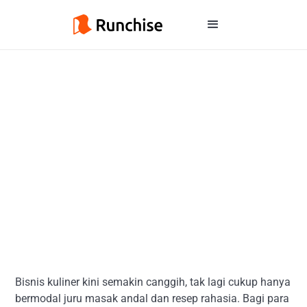
Bisnis kuliner kini semakin canggih, tak lagi cukup hanya
bermodal juru masak andal dan resep rahasia. Bagi para