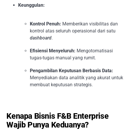
Keunggulan:
Kontrol Penuh:
Memberikan visibilitas dan
kontrol atas seluruh operasional dari satu
dashboard
.
Efisiensi Menyeluruh:
Mengotomatisasi
tugas-tugas manual yang rumit.
Pengambilan Keputusan Berbasis Data:
Menyediakan data analitik yang akurat untuk
membuat keputusan strategis.
Kenapa Bisnis F&B Enterprise
Wajib Punya Keduanya?