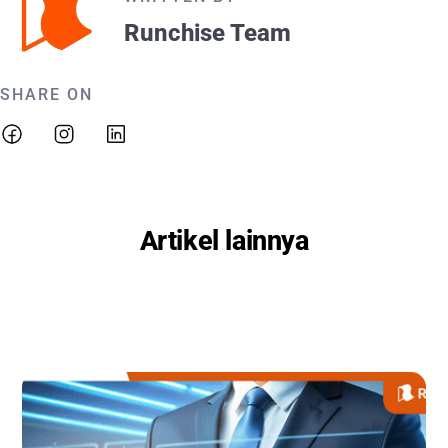
Runchise Team
SHARE ON
Artikel lainnya