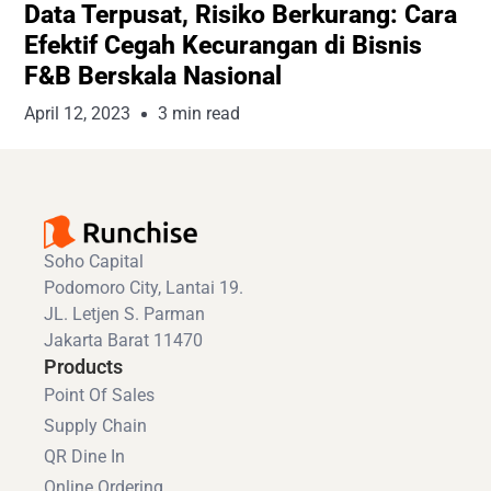
Data Terpusat, Risiko Berkurang: Cara
Efektif Cegah Kecurangan di Bisnis
F&B Berskala Nasional
April 12, 2023
3 min read
Soho Capital
Podomoro City, Lantai 19.
JL. Letjen S. Parman
Jakarta Barat 11470
Products
Point Of Sales
Supply Chain
QR Dine In
Online Ordering