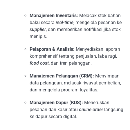
Manajemen Inventaris:
Melacak stok bahan
baku secara
real-time
, mengelola pesanan ke
supplier
, dan memberikan notifikasi jika stok
menipis.
Pelaporan & Analisis:
Menyediakan laporan
komprehensif tentang penjualan, laba rugi,
food cost
, dan tren pelanggan.
Manajemen Pelanggan (CRM):
Menyimpan
data pelanggan, melacak riwayat pembelian,
dan mengelola program loyalitas.
Manajemen Dapur (KDS):
Meneruskan
pesanan dari kasir atau
online order
langsung
ke dapur secara digital.