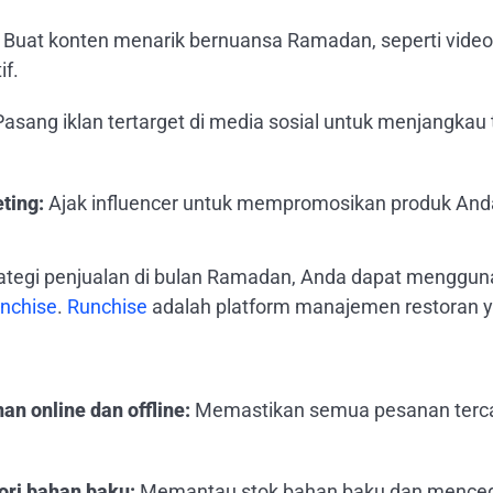
Buat konten menarik bernuansa Ramadan, seperti video 
if.
asang iklan tertarget di media sosial untuk menjangkau 
ting:
Ajak influencer untuk mempromosikan produk Anda 
tegi penjualan di bulan Ramadan, Anda dapat menggun
nchise
.
Runchise
adalah platform manajemen restoran
n online dan offline:
Memastikan semua pesanan tercat
ori bahan baku:
Memantau stok bahan baku dan menceg