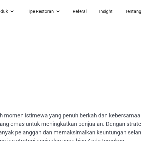
oduk
Tipe Restoran
Referal
Insight
Tentang
h momen istimewa yang penuh berkah dan kebersamaan.
eluang emas untuk meningkatkan penjualan. Dengan strate
banyak pelanggan dan memaksimalkan keuntungan selama 
pa ide strategi penjualan yang bisa Anda terapkan: