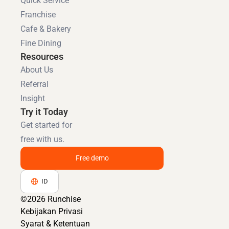
Quick Service
Franchise
Cafe & Bakery
Fine Dining
Resources
About Us
Referral
Insight
Try it Today
Get started for
free with us.
Free demo
ID
©2026 Runchise
Kebijakan Privasi
Syarat & Ketentuan