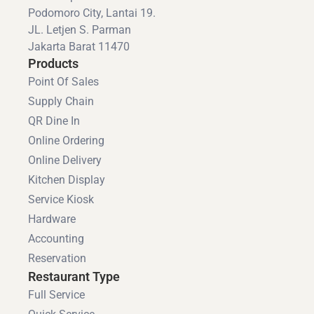
Podomoro City, Lantai 19.
JL. Letjen S. Parman
Jakarta Barat 11470
Products
Point Of Sales
Supply Chain
QR Dine In
Online Ordering
Online Delivery
Kitchen Display
Service Kiosk
Hardware
Accounting
Reservation
Restaurant Type
Full Service