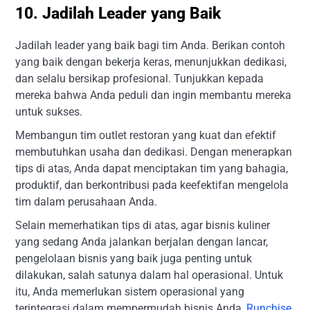
10. Jadilah Leader yang Baik
Jadilah leader yang baik bagi tim Anda. Berikan contoh
yang baik dengan bekerja keras, menunjukkan dedikasi,
dan selalu bersikap profesional. Tunjukkan kepada
mereka bahwa Anda peduli dan ingin membantu mereka
untuk sukses.
Membangun tim outlet restoran yang kuat dan efektif
membutuhkan usaha dan dedikasi. Dengan menerapkan
tips di atas, Anda dapat menciptakan tim yang bahagia,
produktif, dan berkontribusi pada keefektifan mengelola
tim dalam perusahaan Anda.
Selain memerhatikan tips di atas, agar bisnis kuliner
yang sedang Anda jalankan berjalan dengan lancar,
pengelolaan bisnis yang baik juga penting untuk
dilakukan, salah satunya dalam hal operasional. Untuk
itu, Anda memerlukan sistem operasional yang
terintegrasi dalam mempermudah bisnis Anda,
Runchise