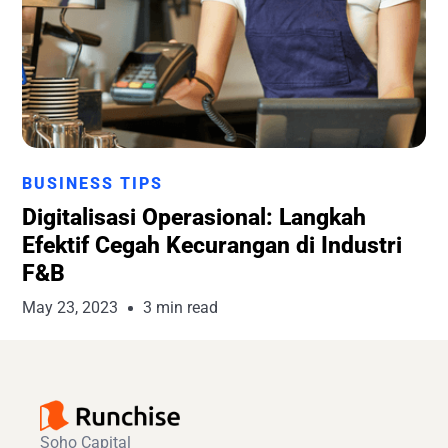
Runchise Team
BUSINESS TIPS
Digitalisasi Operasional: Langkah
Efektif Cegah Kecurangan di Industri
F&B
May 23, 2023
3 min read
Soho Capital