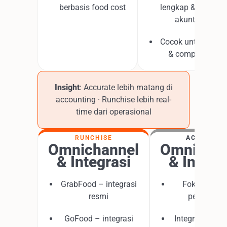
berbasis food cost
lengkap & standar
akuntansi
Cocok untuk audit
& compliance
Insight
: Accurate lebih matang di
accounting · Runchise lebih real-
time dari operasional
RUNCHISE
ACCURATE
Omnichannel
Omnichan
& Integrasi
& Integr
GrabFood – integrasi
Fokus ke PO
resmi
pembayar
GoFood – integrasi
Integrasi deliv