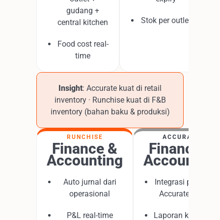
gudang +
Stok per outlet
central kitchen
Food cost real-
time
Insight
: Accurate kuat di retail
inventory · Runchise kuat di F&B
inventory (bahan baku & produksi)
RUNCHISE
ACCURATE
Finance &
Finance &
Accounting
Accounting
Auto jurnal dari
Integrasi penuh ke
operasional
Accurate Online
P&L real-time
Laporan keuangan