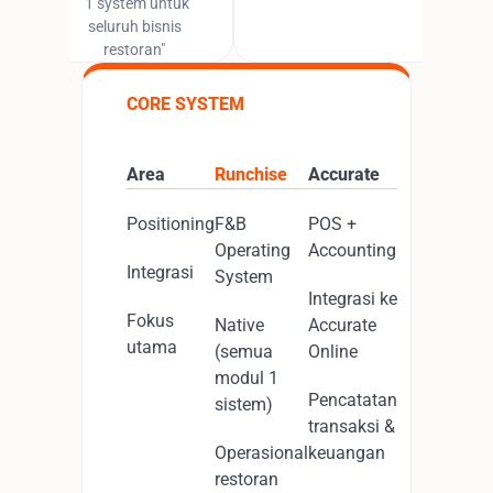
"1 system untuk
seluruh bisnis
restoran"
CORE SYSTEM
Area
Runchise
Accurate
Positioning
F&B
POS +
Operating
Accounting
Integrasi
System
Integrasi ke
Fokus
Native
Accurate
utama
(semua
Online
modul 1
Pencatatan
sistem)
transaksi &
Operasional
keuangan
restoran