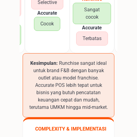
urang
Selective
cocok
Sangat
Cor
Accurate
cocok
targ
curate
Cocok
Accurate
Accur
angat
cocok
Terbatas
Buk
fok
Kesimpulan:
Runchise sangat ideal
untuk brand F&B dengan banyak
outlet atau model franchise.
Accurate POS lebih tepat untuk
bisnis yang butuh pencatatan
keuangan cepat dan mudah,
terutama UMKM hingga mid-market.
COMPLEXITY & IMPLEMENTASI