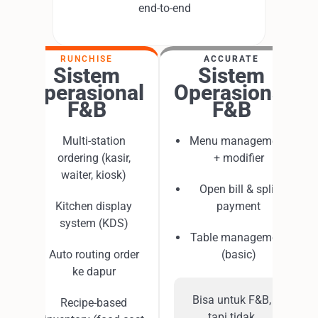
end-to-end
RUNCHISE
ACCURATE
Sistem
Sistem
Operasional
Operasional
F&B
F&B
Multi-station
Menu management
ordering (kasir,
+ modifier
waiter, kiosk)
Open bill & split
Kitchen display
payment
system (KDS)
Table management
Auto routing order
(basic)
ke dapur
Bisa untuk F&B,
Recipe-based
tapi tidak