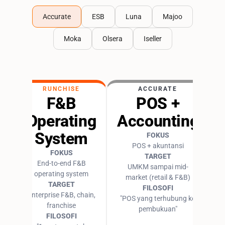
Accurate
ESB
Luna
Majoo
Moka
Olsera
Iseller
RUNCHISE
ACCURATE
F&B
POS +
Operating
Accounting
System
FOKUS
POS + akuntansi
FOKUS
TARGET
End-to-end F&B
UMKM sampai mid-
operating system
market (retail & F&B)
TARGET
FILOSOFI
Enterprise F&B, chain,
"POS yang terhubung ke
franchise
pembukuan"
FILOSOFI