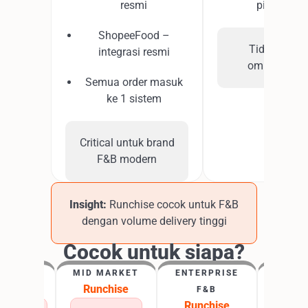
resmi
pihak keti
ShopeeFood –
Tidak nativ
integrasi resmi
omnichanne
Semua order masuk
ke 1 sistem
Critical untuk brand
F&B modern
Insight:
Runchise cocok untuk F&B
dengan volume delivery tinggi
Cocok untuk siapa?
UMKM
MID MARKET
ENTERPRISE
MUL
nchise
Runchise
F&B
OUTL
Runchise
Runch