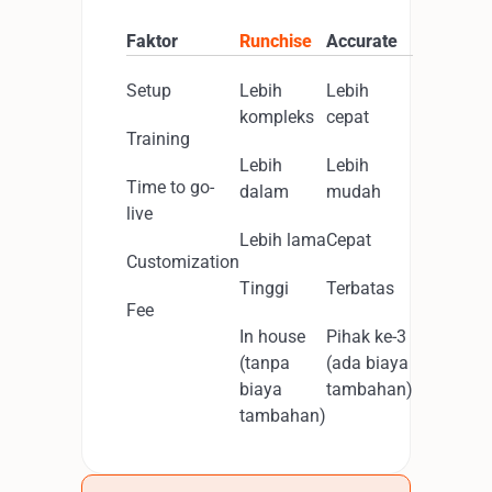
Faktor
Runchise
Accurate
Setup
Lebih
Lebih
kompleks
cepat
Training
Lebih
Lebih
Time to go-
dalam
mudah
live
Lebih lama
Cepat
Customization
Tinggi
Terbatas
Fee
In house
Pihak ke-3
(tanpa
(ada biaya
biaya
tambahan)
tambahan)