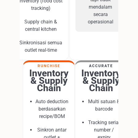
inventory (food cost
mendalam
tracking)
secara
Supply chain &
operasional
central kitchen
Sinkronisasi semua
outlet real-time
RUNCHISE
ACCURATE
Inventory
Inventory
& Supply
& Supply
Chain
Chain
Auto deduction
Multi satuan &
berdasarkan
barcode
recipe/BOM
Tracking serial
Sinkron antar
number /
outlet +
expiry