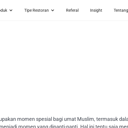
oduk
Tipe Restoran
Referal
Insight
Tentang
akan momen spesial bagi umat Muslim, termasuk dalam 
enjadi momen yang dinanti-nanti. Hal ini tentu saja me